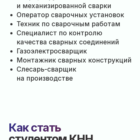
Полный список
документов по ссылке:
СПИСОК ДОКУМЕНТОВ
03
Подай заявление
Собранные документы
принеси в приемную
комиссию, подай через
Госуслуги или отправь
заказным письмом
04
Дождись зачисления