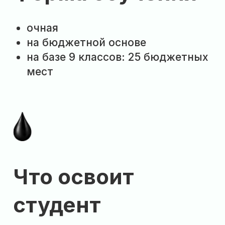
Проведение ручной дуговой
и газовой сварки
Выполнение частично
механизированной сварки
и наплавки
Чтение чертежей и работа
с технической документацией
Подбор сварочных материалов
и режимов сварки
Контроль качества сварных
соединений
Использование газопламенного
оборудования
Обеспечение безопасности при
выполнении сварочных работ
Проведение термообработки
сварных соединений
Обслуживание и ремонт
сварочного оборудования