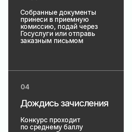
(или) психологических
качеств;
у лиц, прошедших
государственную итоговую
аттестацию по
образовательным
программам основного
общего образования (далее
— ОГЭ) по обязательным
учебным предметам
«Русский язык» и
«Математика» (далее
-обязательные учебные
предметы), или прошедших
ОГЭ по двум обязательным
учебным предметам и двум
предметам по выбору, не
набравших минимальных
значений результатов ОГЭ
для приема на обучение по
образовательной
программе среднего
общего образования, по
профессиям и
специальностям, указанным
в Перечне профессий,