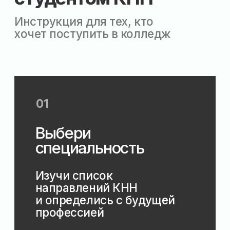
Конкурс проходит
по среднему баллу
аттестата. Результаты
публикуются на сайте
колледжа и в приемной
комиссии
05
Подтверди
зачисление
Подпиши договор
и принеси оригиналы
документов.
Поздравляем —
с этого момента
ты поступил в КНН!