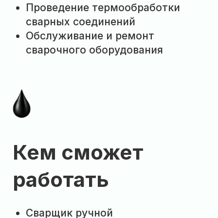
Инструкция для тех, кто
хочет поступить в колледж
01
Выбери
специальность
Изучи список
направлений КНН
и определись с будущей
профессией
02
Подготовь документы