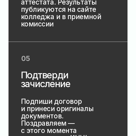
специальностей.
Прием тех, кто в резервные
даты (сентябрь) сдавал или
пересдавал ОГЭ, но не сдал 4
предмета, при наличии
свободных мест в рамках
эксперимента осуществляется
до 25 ноября текущего года.
г. Нижнекамск, пр. Химиков,
47/35(корпус А)