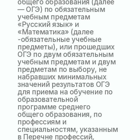
г. Нижнекамск, пр-т
Химиков, д.47/35 (корп. А)