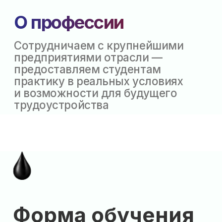
Форма
обучения
очная
на бюджетной основе
на базе 9 классов: 25 бюджетных
мест
Что освоит
студент