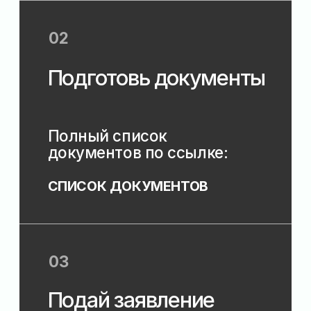
Приемная комиссия
Приемная
комиссия
Прием документов с 20 июня
по 15 августа 2026 года
Прием заявлений
осуществляется до 10 августа:
у лиц, поступающих для
обучения по
образовательным
программам по
специальностям
(профессиям), требующим у
поступающих
определенных творческих
способностей, физических и