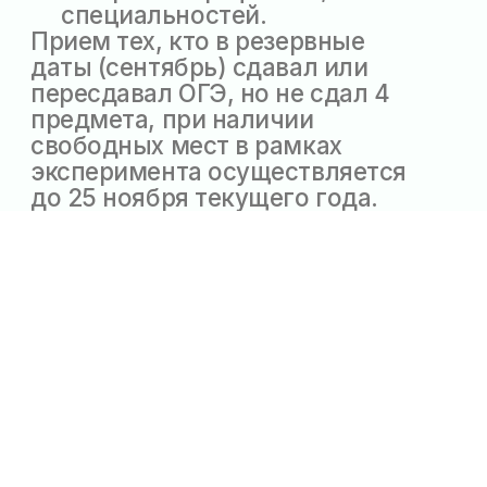
г. Нижнекамск, пр-т
Химиков, д. 45 (корп. Б)
+7 (855) 539 19 01
Direktora.Priemnaya@tatar.ru
Абитуриенту
Студенту
Педагогу
Выпускнику