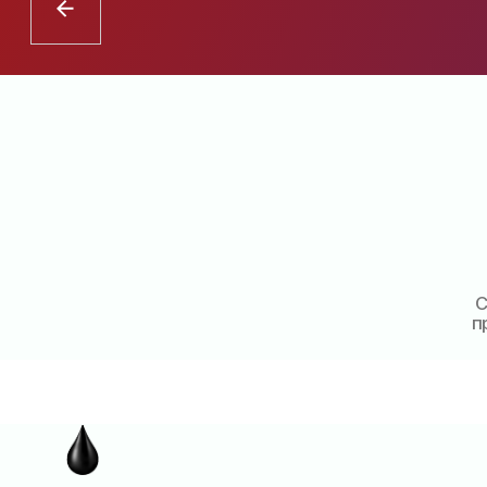
Сотруд
предост
и 
Форма
обучения