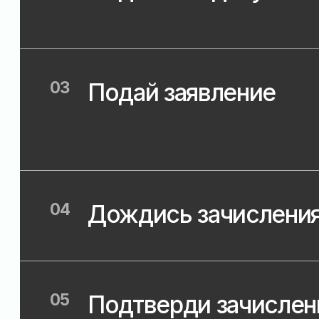
04
Дождись зачисления
05
Подтверди зачисление
Приемная комиссия