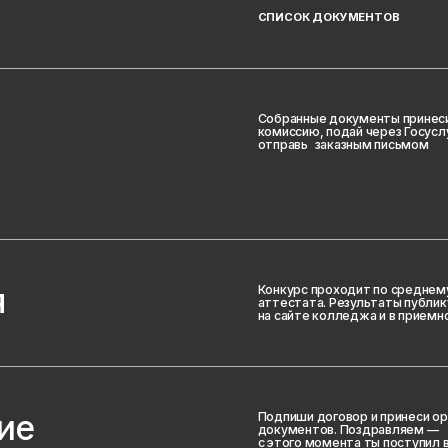
Конкурс проходит по среднему баллу
аттестата. Результаты публикуются
на сайте колледжа и в приемной комиссии
Подпиши договор и принеси оригиналы
документов. Поздравляем —
с этого момента ты поступил в КНН!