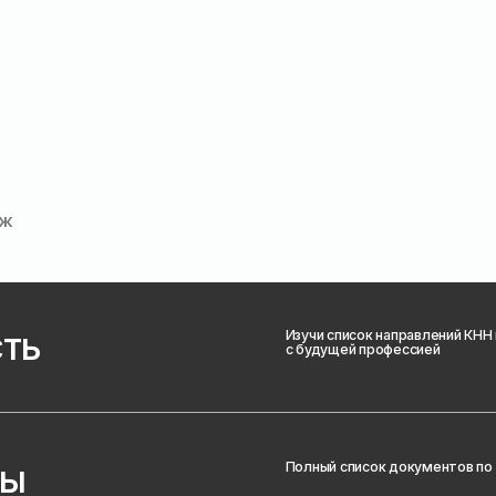
Изучи список направлений КНН и определись
с будущей профессией
Полный список документов по ссылке:
СПИСОК ДОКУМЕНТОВ
Собранные документы принеси в приемную
комиссию, подай через Госуслуги или
отправь заказным письмом