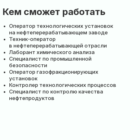
ператор технологических установок
а нефтеперерабатывающем заводе
ехник-оператор
 нефтеперерабатывающей отрасли
аборант химического анализа
пециалист по промышленной
езопасности
ператор газофракционирующих
становок
онтролер технологических процессов
пециалист по контролю качества
ефтепродуктов