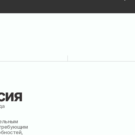
я
м
ующим
ей,
ацию
Э по
анным
 до