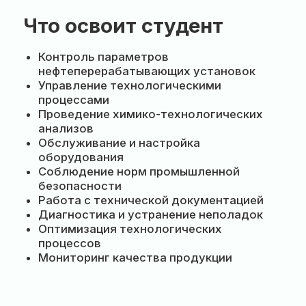
Контроль параметров
О
нефтеперерабатывающих установок
н
Управление технологическими
Т
процессами
в
Проведение химико-технологических
Л
анализов
С
Обслуживание и настройка
б
оборудования
О
Соблюдение норм промышленной
у
безопасности
К
Работа с технической документацией
С
Диагностика и устранение неполадок
н
Оптимизация технологических
процессов
Мониторинг качества продукции