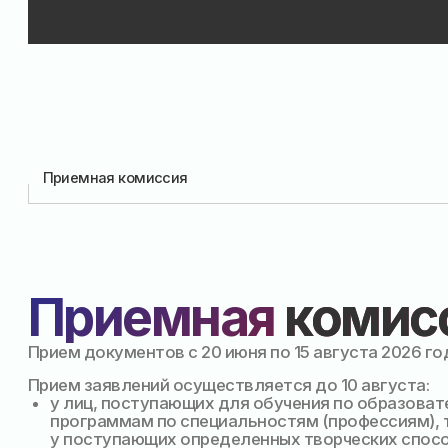
Приемная
комисси
Прием документов с 20 июня по 15 августа 2026 года
Прием заявлений осуществляется до 10 августа:
у лиц, поступающих для обучения по образовательны
программам по специальностям (профессиям), треб
у поступающих определенных творческих способност
физических и (или) психологических качеств;
у лиц, прошедших государственную итоговую аттест
по образовательным программам основного общего
образования (далее — ОГЭ) по обязательным учебным
предметам «Русский язык» и «Математика» (далее
-обязательные учебные предметы), или прошедших ОГ
двум обязательным учебным предметам и двум
предметам по выбору, не набравших минимальных
значений результатов ОГЭ для приема на обучение по
образовательной программе среднего общего
образования, по профессиям и специальностям, указ
в Перечне профессий, специальностей.
Прием тех, кто в резервные даты (сентябрь) сдавал или
пересдавал ОГЭ, но не сдал 4 предмета, при наличии
свободных мест в рамках эксперимента осуществляется
25 ноября текущего года.